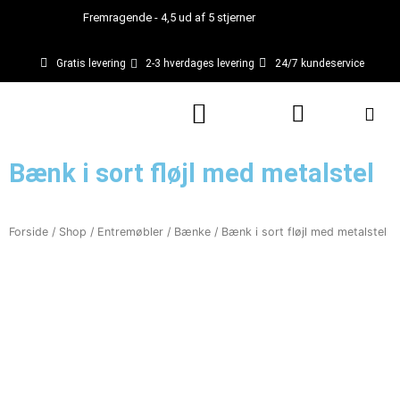
Gå
Fremragende - 4,5 ud af 5 stjerner
til
indholdet
Gratis levering
2-3 hverdages levering
24/7 kundeservice
Kurv
Bænk i sort fløjl med metalstel
Forside
/
Shop
/
Entremøbler
/
Bænke
/ Bænk i sort fløjl med metalstel