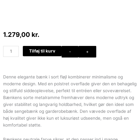
1.279,00
kr.
Bænk
Tilføj til kurv
-
+
i
sort
fløjl
med
Denne elegante bænk i sort fløjl kombinerer minimalisme og
metalstel
moderne design. Med en polstret overflade giver den en behagelig
antal
og stilfuld siddeoplevelse, perfekt til entréen eller soveværelset.
Bænkens sorte metalramme fremhæver dens moderne udtryk og
giver stabilitet og langvarig holdbarhed, hvilket gør den ideel som
både sengebænk og garderobebænk. Den vævede overflade af
høj kvalitet giver ikke kun et luksuriøst udseende, men også en
komfortabel støtte.
Bænkens neutrale farve sikrer, at den passer ind i mange