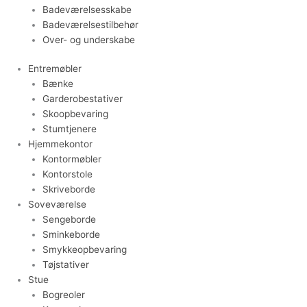
Badeværelsesskabe
Badeværelsestilbehør
Over- og underskabe
Entremøbler
Bænke
Garderobestativer
Skoopbevaring
Stumtjenere
Hjemmekontor
Kontormøbler
Kontorstole
Skriveborde
Soveværelse
Sengeborde
Sminkeborde
Smykkeopbevaring
Tøjstativer
Stue
Bogreoler