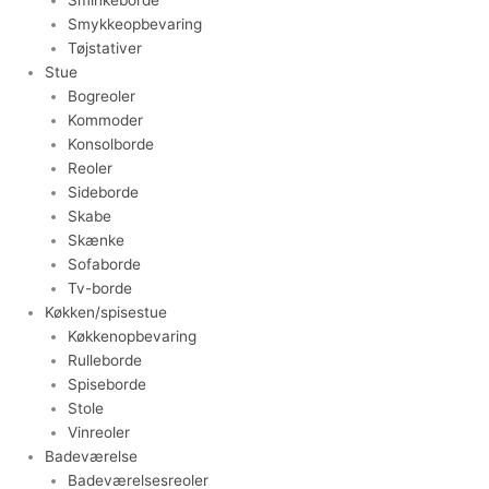
Smykkeopbevaring
Tøjstativer
Stue
Bogreoler
Kommoder
Konsolborde
Reoler
Sideborde
Skabe
Skænke
Sofaborde
Tv-borde
Køkken/spisestue
Køkkenopbevaring
Rulleborde
Spiseborde
Stole
Vinreoler
Badeværelse
Badeværelsesreoler