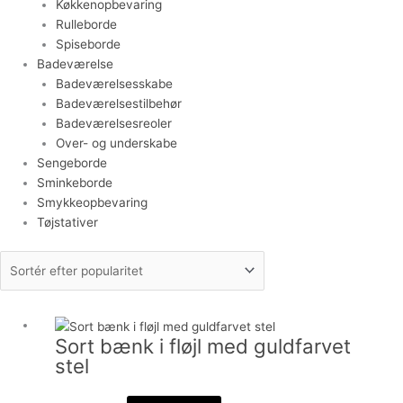
Køkkenopbevaring
Rulleborde
Spiseborde
Badeværelse
Badeværelsesskabe
Badeværelsestilbehør
Badeværelsesreoler
Over- og underskabe
Sengeborde
Sminkeborde
Smykkeopbevaring
Tøjstativer
Sort bænk i fløjl med guldfarvet
stel