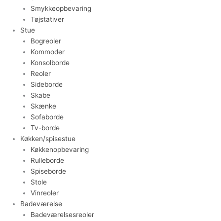
Smykkeopbevaring
Tøjstativer
Stue
Bogreoler
Kommoder
Konsolborde
Reoler
Sideborde
Skabe
Skænke
Sofaborde
Tv-borde
Køkken/spisestue
Køkkenopbevaring
Rulleborde
Spiseborde
Stole
Vinreoler
Badeværelse
Badeværelsesreoler