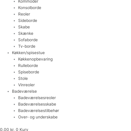
Kommoder
Konsolborde
Reoler
Sideborde
Skabe
Skænke
Sofaborde
Tv-borde
Køkken/spisestue
Køkkenopbevaring
Rulleborde
Spiseborde
Stole
Vinreoler
Badeværelse
Badeværelsesreoler
Badeværelsesskabe
Badeværelsestilbehør
Over- og underskabe
0,00
kr.
0
Kurv