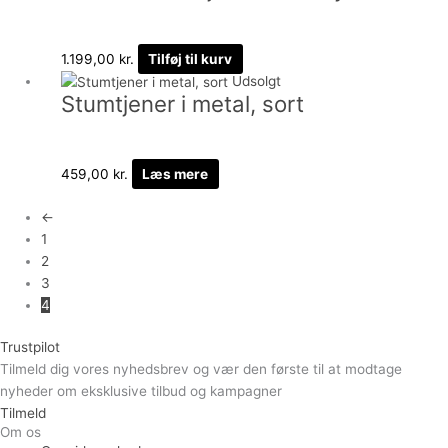
1.199,00
kr.
Tilføj til kurv
Udsolgt
Stumtjener i metal, sort
459,00
kr.
Læs mere
←
1
2
3
4
Trustpilot
Tilmeld dig vores nyhedsbrev og vær den første til at modtage
nyheder om eksklusive tilbud og kampagner
Tilmeld
Om os