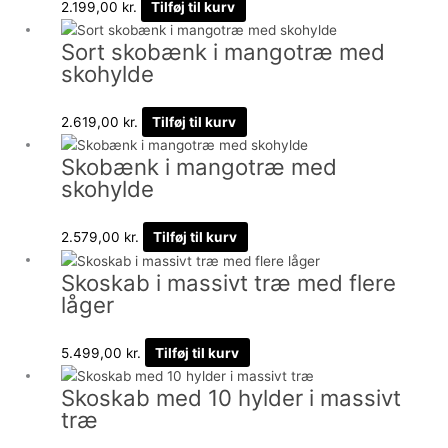
2.199,00
kr.
Tilføj til kurv
Sort skobænk i mangotræ med
skohylde
2.619,00
kr.
Tilføj til kurv
Skobænk i mangotræ med
skohylde
2.579,00
kr.
Tilføj til kurv
Skoskab i massivt træ med flere
låger
5.499,00
kr.
Tilføj til kurv
Skoskab med 10 hylder i massivt
træ