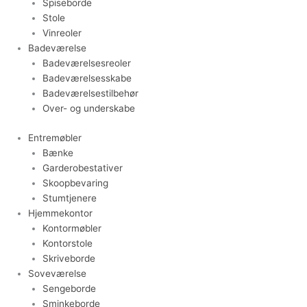
Spiseborde
Stole
Vinreoler
Badeværelse
Badeværelsesreoler
Badeværelsesskabe
Badeværelsestilbehør
Over- og underskabe
Entremøbler
Bænke
Garderobestativer
Skoopbevaring
Stumtjenere
Hjemmekontor
Kontormøbler
Kontorstole
Skriveborde
Soveværelse
Sengeborde
Sminkeborde