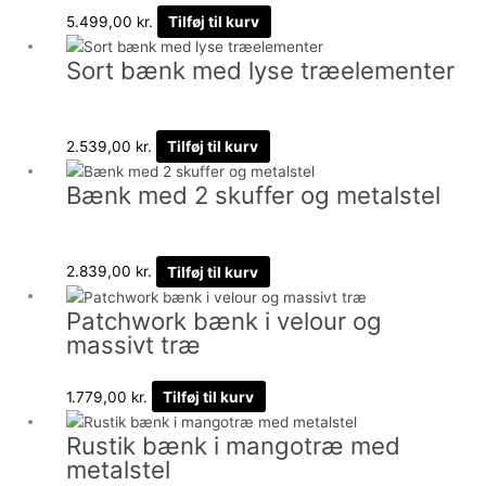
5.499,00
kr.
Tilføj til kurv
Sort bænk med lyse træelementer
2.539,00
kr.
Tilføj til kurv
Bænk med 2 skuffer og metalstel
2.839,00
kr.
Tilføj til kurv
Patchwork bænk i velour og
massivt træ
1.779,00
kr.
Tilføj til kurv
Rustik bænk i mangotræ med
metalstel