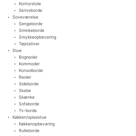
Kontorstole
Skriveborde
Soveværelse
Sengeborde
Sminkeborde
Smykkeopbevaring
Tøjstativer
Stue
Bogreoler
Kommoder
Konsolborde
Reoler
Sideborde
Skabe
Skænke
Sofaborde
Tv-borde
Køkken/spisestue
Køkkenopbevaring
Rulleborde