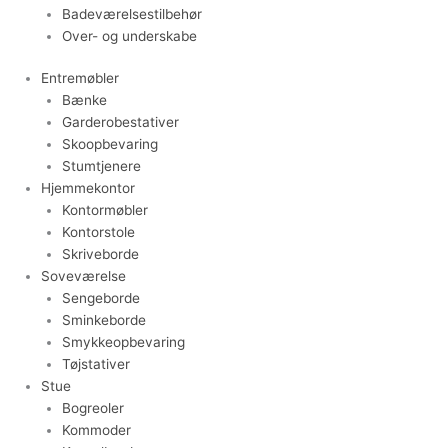
Badeværelsestilbehør
Over- og underskabe
Entremøbler
Bænke
Garderobestativer
Skoopbevaring
Stumtjenere
Hjemmekontor
Kontormøbler
Kontorstole
Skriveborde
Soveværelse
Sengeborde
Sminkeborde
Smykkeopbevaring
Tøjstativer
Stue
Bogreoler
Kommoder