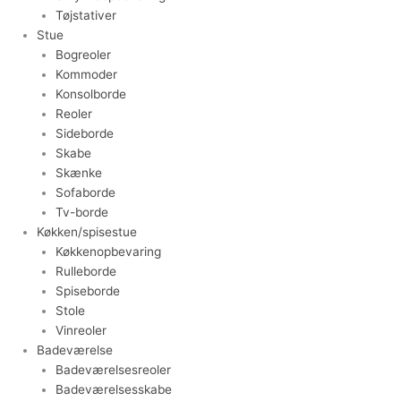
Tøjstativer
Stue
Bogreoler
Kommoder
Konsolborde
Reoler
Sideborde
Skabe
Skænke
Sofaborde
Tv-borde
Køkken/spisestue
Køkkenopbevaring
Rulleborde
Spiseborde
Stole
Vinreoler
Badeværelse
Badeværelsesreoler
Badeværelsesskabe