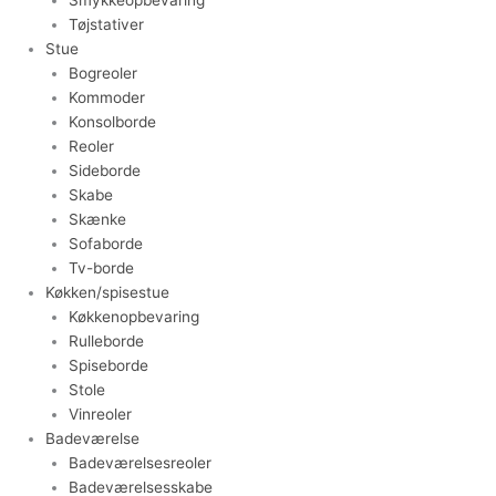
Tøjstativer
Stue
Bogreoler
Kommoder
Konsolborde
Reoler
Sideborde
Skabe
Skænke
Sofaborde
Tv-borde
Køkken/spisestue
Køkkenopbevaring
Rulleborde
Spiseborde
Stole
Vinreoler
Badeværelse
Badeværelsesreoler
Badeværelsesskabe