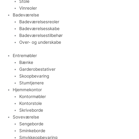
Stole
Vinreoler
Badeværelse
Badeværelsesreoler
Badeværelsesskabe
Badeværelsestilbehør
Over- og underskabe
Entremøbler
Bænke
Garderobestativer
Skoopbevaring
Stumtjenere
Hjemmekontor
Kontormøbler
Kontorstole
Skriveborde
Soveværelse
Sengeborde
Sminkeborde
Smykkeopbevaring