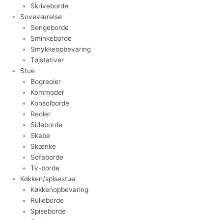
Skriveborde
Soveværelse
Sengeborde
Sminkeborde
Smykkeopbevaring
Tøjstativer
Stue
Bogreoler
Kommoder
Konsolborde
Reoler
Sideborde
Skabe
Skænke
Sofaborde
Tv-borde
Køkken/spisestue
Køkkenopbevaring
Rulleborde
Spiseborde