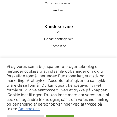
Om virksomheden
Feedback
Kundeservice
FAQ
Handelsbetingelser
Kontakt os
Følg os!
Vi og vores samarbejdspartnere bruger teknologier,
Facebook
herunder cookies til at indsamle oplysninger om dig til
Instagram
forskellige formål, herunder: Funktionalitet, statistik og
marketing. Vi at trykke 'Accepter alle', giver du samtykke
til alle disse formål. Du kan også tilkendegive, hvilket
formål du vil give samtykke til, ved at trykke på knappen
Janus La Cours Gade 12 / 8000 Aarhus C / CVR: 44108690 /
'Cookie indstillinger'. Du kan læse mere om vores brug af
Scantrade ApS
cookies og andre teknologier, samt om vores indsamling
og behandling af personoplysninger ved at trykke på
linket:
Om cookies