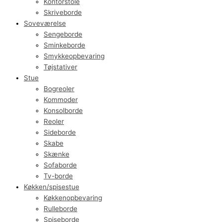
Kontorstole
Skriveborde
Soveværelse
Sengeborde
Sminkeborde
Smykkeopbevaring
Tøjstativer
Stue
Bogreoler
Kommoder
Konsolborde
Reoler
Sideborde
Skabe
Skænke
Sofaborde
Tv-borde
Køkken/spisestue
Køkkenopbevaring
Rulleborde
Spiseborde