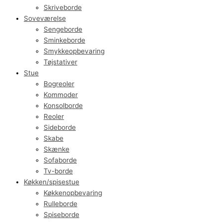
Skriveborde
Soveværelse
Sengeborde
Sminkeborde
Smykkeopbevaring
Tøjstativer
Stue
Bogreoler
Kommoder
Konsolborde
Reoler
Sideborde
Skabe
Skænke
Sofaborde
Tv-borde
Køkken/spisestue
Køkkenopbevaring
Rulleborde
Spiseborde