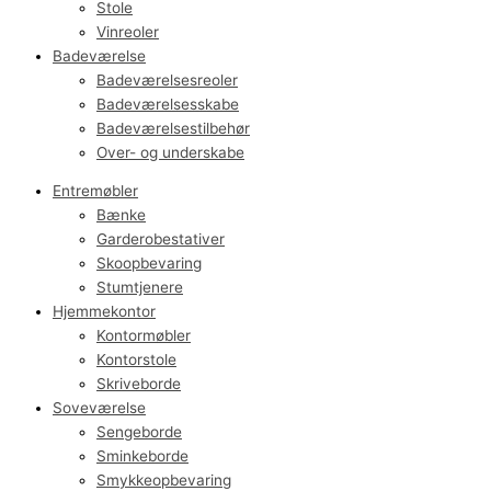
Stole
Vinreoler
Badeværelse
Badeværelsesreoler
Badeværelsesskabe
Badeværelsestilbehør
Over- og underskabe
Entremøbler
Bænke
Garderobestativer
Skoopbevaring
Stumtjenere
Hjemmekontor
Kontormøbler
Kontorstole
Skriveborde
Soveværelse
Sengeborde
Sminkeborde
Smykkeopbevaring