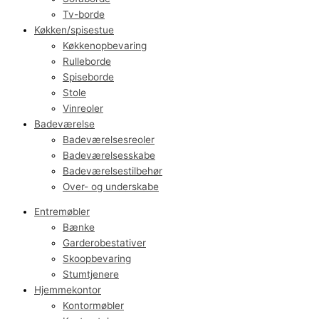
Tv-borde
Køkken/spisestue
Køkkenopbevaring
Rulleborde
Spiseborde
Stole
Vinreoler
Badeværelse
Badeværelsesreoler
Badeværelsesskabe
Badeværelsestilbehør
Over- og underskabe
Entremøbler
Bænke
Garderobestativer
Skoopbevaring
Stumtjenere
Hjemmekontor
Kontormøbler