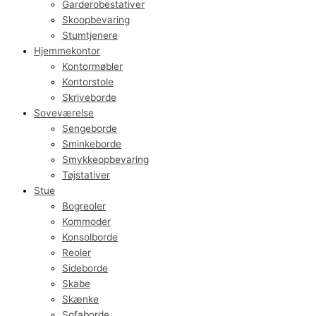
Garderobestativer
Skoopbevaring
Stumtjenere
Hjemmekontor
Kontormøbler
Kontorstole
Skriveborde
Soveværelse
Sengeborde
Sminkeborde
Smykkeopbevaring
Tøjstativer
Stue
Bogreoler
Kommoder
Konsolborde
Reoler
Sideborde
Skabe
Skænke
Sofaborde