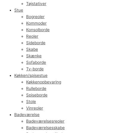
Tøjstativer
Stue
Bogreoler
Kommoder
Konsolborde
Reoler
Sideborde
Skabe
Skænke
Sofaborde
Tv-borde
Køkken/spisestue
Køkkenopbevaring
Rulleborde
Spiseborde
Stole
Vinreoler
Badeværelse
Badeværelsesreoler
Badeværelsesskabe