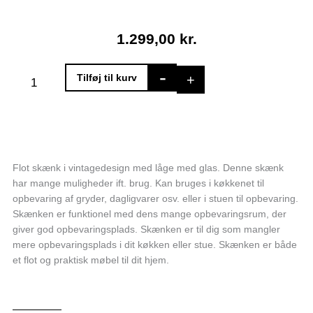
1.299,00
kr.
Skænk
-
+
Tilføj til kurv
med
3
låger
antal
Flot skænk i vintagedesign med låge med glas. Denne skænk
har mange muligheder ift. brug. Kan bruges i køkkenet til
opbevaring af gryder, dagligvarer osv. eller i stuen til opbevaring.
Skænken er funktionel med dens mange opbevaringsrum, der
giver god opbevaringsplads. Skænken er til dig som mangler
mere opbevaringsplads i dit køkken eller stue. Skænken er både
et flot og praktisk møbel til dit hjem.