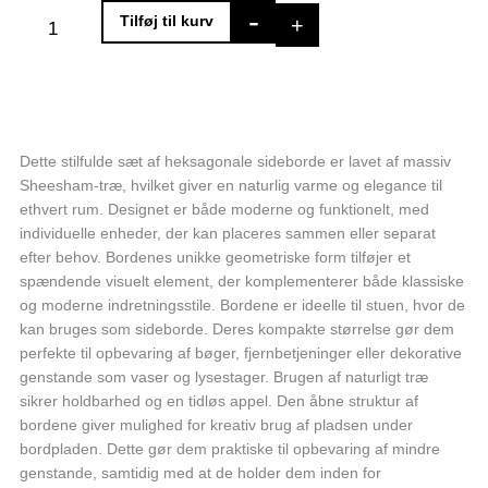
Hexagon
-
+
Tilføj til kurv
sidebordsæt
i
massivt
træ
antal
Dette stilfulde sæt af heksagonale sideborde er lavet af massiv
Sheesham-træ, hvilket giver en naturlig varme og elegance til
ethvert rum. Designet er både moderne og funktionelt, med
individuelle enheder, der kan placeres sammen eller separat
efter behov. Bordenes unikke geometriske form tilføjer et
spændende visuelt element, der komplementerer både klassiske
og moderne indretningsstile. Bordene er ideelle til stuen, hvor de
kan bruges som sideborde. Deres kompakte størrelse gør dem
perfekte til opbevaring af bøger, fjernbetjeninger eller dekorative
genstande som vaser og lysestager. Brugen af naturligt træ
sikrer holdbarhed og en tidløs appel. Den åbne struktur af
bordene giver mulighed for kreativ brug af pladsen under
bordpladen. Dette gør dem praktiske til opbevaring af mindre
genstande, samtidig med at de holder dem inden for