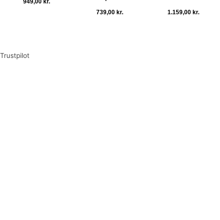
949,00
kr.
739,00
kr.
1.159,00
kr.
Tilføj til kurv
Tilføj til kurv
Tilføj til kurv
Trustpilot
Tilmeld dig vores nyhedsbrev og vær den første til at
modtage nyheder om eksklusive tilbud og kampagner
Tilmeld