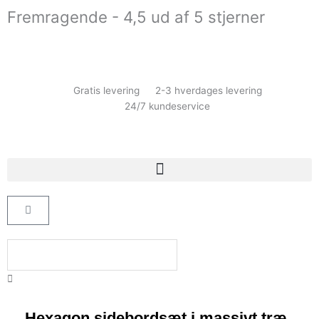
Gå
Fremragende - 4,5 ud af 5 stjerner
til
indholdet
Gratis levering
2-3 hverdages levering
24/7 kundeservice
Kurv
Søg
Hexagon sidebordsæt i massivt træ