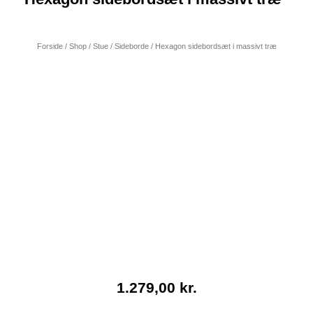
Forside
/
Shop
/
Stue
/
Sideborde
/ Hexagon sidebordsæt i massivt træ
1.279,00
kr.